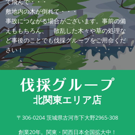
て飛んで・・・
敷地内の木が倒れて・・・
事故につながる場合がございます。事前の備
えももちろん、 散乱した木々や草の処理な
ど事後のことでも伐採グループをご用命くだ
さい！
北関東エリア店
〒306-0204
茨城県古河市下大野2965-308
創業20年。関東・関西日本全国拡大中！