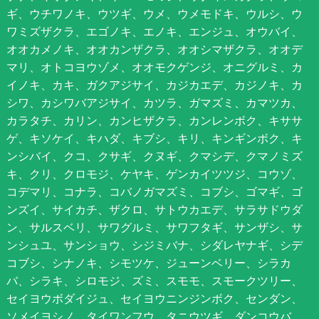
ギ、ウチワノキ、ウツギ、ウメ、ウメモドキ、ウルシ、ウ
ワミズザクラ、エゴノキ、エノキ、エンジュ、オウバイ、
オオカメノキ、オオカンザクラ、オオシマザクラ、オオデ
マリ、オトコヨウゾメ、オオモクゲンジ、オニグルミ、カ
イノキ、カキ、ガクアジサイ、カジカエデ、カジノキ、カ
シワ、カシワバアジサイ、カツラ、ガマズミ、カマツカ、
カラタチ、カリン、カンヒザクラ、カンレンボク、キササ
ゲ、キソケイ、キハダ、キブシ、キリ、キンギンボク、キ
ンシバイ、クコ、クサギ、クヌギ、クマシデ、クマノミズ
キ、クリ、クロモジ、ケヤキ、ゲンカイツツジ、コウゾ、
コデマリ、コナラ、コバノガマズミ、コブシ、ゴマギ、ゴ
ンズイ、サイカチ、ザクロ、サトウカエデ、サラサドウダ
ン、サルスベリ、サワグルミ、サワフタギ、サンザシ、サ
ンシュユ、サンショウ、シジミバナ、シダレヤナギ、シデ
コブシ、シナノキ、シモツケ、ジューンベリー、シラカ
バ、シラキ、シロモジ、ズミ、スモモ、スモークツリー、
セイヨウボダイジュ、セイヨウニンジンボク、センダン、
ソメイヨシノ、タイワンフウ、タニウツギ、ダンコウバ