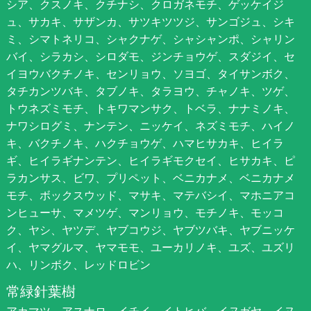
シア、クスノキ、クチナシ、クロガネモチ、ゲッケイジ
ュ、サカキ、サザンカ、サツキツツジ、サンゴジュ、シキ
ミ、シマトネリコ、シャクナゲ、シャシャンポ、シャリン
バイ、シラカシ、シロダモ、ジンチョウゲ、スダジイ、セ
イヨウバクチノキ、センリョウ、ソヨゴ、タイサンボク、
タチカンツバキ、タブノキ、タラヨウ、チャノキ、ツゲ、
トウネズミモチ、トキワマンサク、トベラ、ナナミノキ、
ナワシログミ、ナンテン、ニッケイ、ネズミモチ、ハイノ
キ、バクチノキ、ハクチョウゲ、ハマヒサカキ、ヒイラ
ギ、ヒイラギナンテン、ヒイラギモクセイ、ヒサカキ、ピ
ラカンサス、ビワ、プリペット、ベニカナメ、ベニカナメ
モチ、ボックスウッド、マサキ、マテバシイ、マホニアコ
ンヒューサ、マメツゲ、マンリョウ、モチノキ、モッコ
ク、ヤシ、ヤツデ、ヤブコウジ、ヤブツバキ、ヤブニッケ
イ、ヤマグルマ、ヤマモモ、ユーカリノキ、ユズ、ユズリ
ハ、リンボク、レッドロビン
常緑針葉樹
アカマツ、アスナロ、イチイ、イトヒバ、イヌガヤ、イヌ