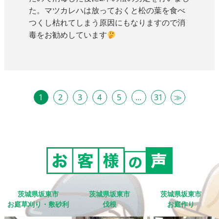
た。マツカレハは放っておくと松の葉を食べ
つくし枯れてしまう原因にもなりますので消
毒をお勧めしています
1
2
3
4
5
…
31
≫
茨城県坂東市
茨城県坂東市
茨城県坂東市
お庭草刈り・敷砂利
伐根
お庭作り