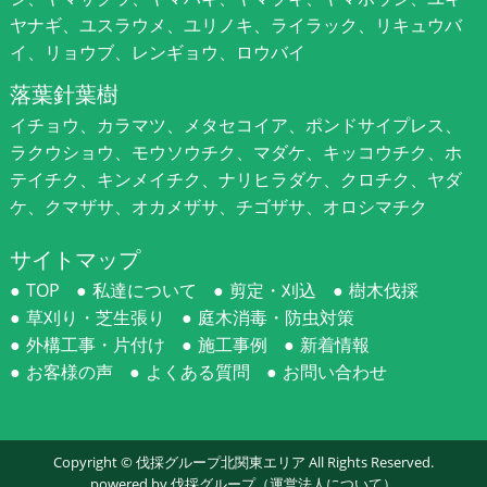
ヤナギ、ユスラウメ、ユリノキ、ライラック、リキュウバ
イ、リョウブ、レンギョウ、ロウバイ
落葉針葉樹
イチョウ、カラマツ、メタセコイア、ポンドサイプレス、
ラクウショウ、モウソウチク、マダケ、キッコウチク、ホ
テイチク、キンメイチク、ナリヒラダケ、クロチク、ヤダ
ケ、クマザサ、オカメザサ、チゴザサ、オロシマチク
サイトマップ
TOP
私達について
剪定・刈込
樹木伐採
草刈り・芝生張り
庭木消毒・防虫対策
外構工事・片付け
施工事例
新着情報
お客様の声
よくある質問
お問い合わせ
Copyright ©
伐採グループ北関東エリア
All Rights Reserved.
powered by 伐採グループ
（運営法人について）