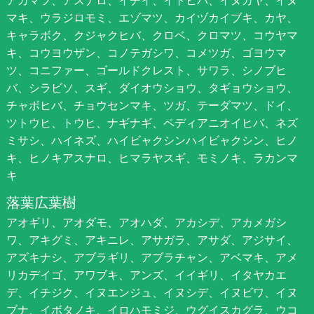
マキ、ウラジロモミ、エゾマツ、カイヅカイブキ、カヤ、
キャラボク、クジャクヒバ、クロベ、クロマツ、コウヤマ
キ、コウヨウザン、コノテガシワ、コメツガ、ゴヨウマ
ツ、コニファー、ゴールドクレスト、サワラ、シノブヒ
バ、シラビソ、スギ、ダイオウショウ、タギョウショウ、
チャボヒバ、チョウセンマキ、ツガ、テーダマツ、ドイ、
ツトウヒ、トウヒ、ナギナギ、ペディアニオイヒバ、ネズ
ミサシ、ハイネズ、ハイビャクシンハイビャクシン、ヒノ
キ、ヒノキアスナロ、ヒマラヤスギ、モミノキ、ラカンマ
キ
落葉広葉樹
アオギリ、アオダモ、アオハダ、アカシデ、アカメガシ
ワ、アキグミ、アキニレ、アサガラ、アサダ、アジサイ、
アズキナシ、アブラギリ、アブラチャン、アベマキ、アメ
リカデイゴ、アワブキ、アンズ、イイギリ、イタヤカエ
デ、イチジク、イヌエンジュ、イヌシデ、イヌビワ、イヌ
ブナ、イボタノキ、イロハモミジ、ウグイスカグラ、ウコ