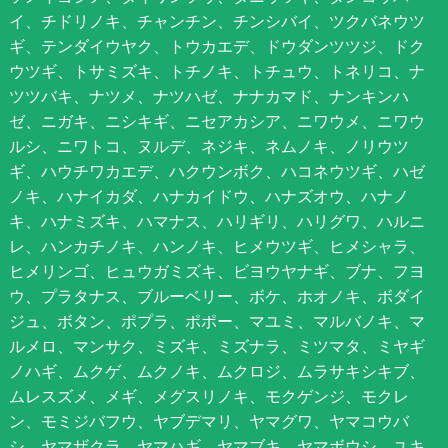
イ、チドリノキ、チャンチン、チンシバイ、ツクバネウツ
ギ、テンダイウヤク、トウカエデ、ドウダンツツジ、ドク
ウツギ、トサミズキ、トチノキ、トチュウ、トネリコ、ナ
ツツバキ、ナツメ、ナツハゼ、ナナカマド、ナンキンハ
ゼ、ニガキ、ニシキギ、ニセアカシア、ニワウメ、ニワウ
ルシ、ニワトコ、ヌルデ、ネジキ、ネムノキ、ノリウツ
ギ、ハウチワカエデ、ハクウンボク、ハコネウツギ、ハゼ
ノキ、ハナイカダ、ハナカイドウ、ハナズオウ、ハナノ
キ、ハナミズキ、ハマナス、ハリギリ、ハリグワ、ハルニ
レ、ハンカチノキ、ハンノキ、ヒメウツギ、ヒメシャラ、
ヒメリンゴ、ヒュウガミズキ、ビヨウヤナギ、ブナ、フヨ
ウ、プラタナス、ブルーベリー、ボケ、ホオノキ、ボダイ
ジュ、ボタン、ポプラ、ポポー、マユミ、マルバノキ、マ
ルメロ、マンサク、ミズキ、ミズナラ、ミツマタ、ミヤギ
ノハギ、ムクゲ、ムクノキ、ムクロジ、ムラサキシキブ、
ムレスズメ、メギ、メグスリノキ、モクゲンジ、モクレ
ン、モミジバフウ、ヤブデマリ、ヤマグワ、ヤマコウバ
シ、ヤマザクラ、ヤマハギ、ヤマブキ、ヤマボウシ、ユキ