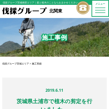
伐採グループ茨城南部エリア
｜庭と植木のことならおまかせください
メニュー
toggle
北関東
naviga
施工事例
伐採グループ茨城エリア
>
施工実績
2019.6.11
茨城県土浦市で植木の剪定を行