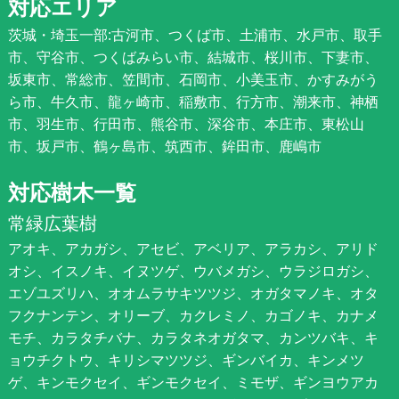
対応エリア
茨城・埼玉一部:古河市、つくば市、土浦市、水戸市、取手
市、守谷市、つくばみらい市、結城市、桜川市、下妻市、
坂東市、常総市、笠間市、石岡市、小美玉市、かすみがう
ら市、牛久市、龍ヶ崎市、稲敷市、行方市、潮来市、神栖
市、羽生市、行田市、熊谷市、深谷市、本庄市、東松山
市、坂戸市、鶴ヶ島市、筑西市、鉾田市、鹿嶋市
対応樹木一覧
常緑広葉樹
アオキ、アカガシ、アセビ、アベリア、アラカシ、アリド
オシ、イスノキ、イヌツゲ、ウバメガシ、ウラジロガシ、
エゾユズリハ、オオムラサキツツジ、オガタマノキ、オタ
フクナンテン、オリーブ、カクレミノ、カゴノキ、カナメ
モチ、カラタチバナ、カラタネオガタマ、カンツバキ、キ
ョウチクトウ、キリシマツツジ、ギンバイカ、キンメツ
ゲ、キンモクセイ、ギンモクセイ、ミモザ、ギンヨウアカ