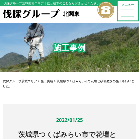
伐採グループ茨城南部エリア
｜庭と植木のことならおまかせください
メニュー
toggle
北関東
naviga
施工事例
伐採グループ茨城エリア
>
施工実績
>
茨城県つくばみらい市で花壇と砂利敷きの施工を行いま
した。
2022/01/25
茨城県つくばみらい市で花壇と