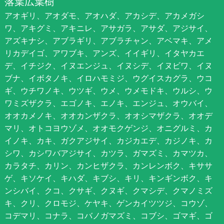
落葉広葉樹
アオギリ、アオダモ、アオハダ、アカシデ、アカメガシ
ワ、アキグミ、アキニレ、アサガラ、アサダ、アジサイ、
アズキナシ、アブラギリ、アブラチャン、アベマキ、アメ
リカデイゴ、アワブキ、アンズ、イイギリ、イタヤカエ
デ、イチジク、イヌエンジュ、イヌシデ、イヌビワ、イヌ
ブナ、イボタノキ、イロハモミジ、ウグイスカグラ、ウコ
ギ、ウチワノキ、ウツギ、ウメ、ウメモドキ、ウルシ、ウ
ワミズザクラ、エゴノキ、エノキ、エンジュ、オウバイ、
オオカメノキ、オオカンザクラ、オオシマザクラ、オオデ
マリ、オトコヨウゾメ、オオモクゲンジ、オニグルミ、カ
イノキ、カキ、ガクアジサイ、カジカエデ、カジノキ、カ
シワ、カシワバアジサイ、カツラ、ガマズミ、カマツカ、
カラタチ、カリン、カンヒザクラ、カンレンボク、キササ
ゲ、キソケイ、キハダ、キブシ、キリ、キンギンボク、キ
ンシバイ、クコ、クサギ、クヌギ、クマシデ、クマノミズ
キ、クリ、クロモジ、ケヤキ、ゲンカイツツジ、コウゾ、
コデマリ、コナラ、コバノガマズミ、コブシ、ゴマギ、ゴ