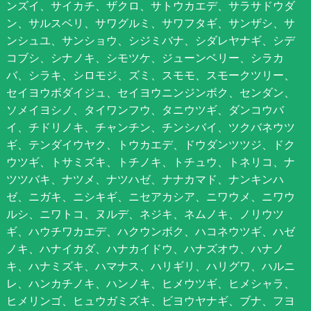
ンズイ、サイカチ、ザクロ、サトウカエデ、サラサドウダ
ン、サルスベリ、サワグルミ、サワフタギ、サンザシ、サ
ンシュユ、サンショウ、シジミバナ、シダレヤナギ、シデ
コブシ、シナノキ、シモツケ、ジューンベリー、シラカ
バ、シラキ、シロモジ、ズミ、スモモ、スモークツリー、
セイヨウボダイジュ、セイヨウニンジンボク、センダン、
ソメイヨシノ、タイワンフウ、タニウツギ、ダンコウバ
イ、チドリノキ、チャンチン、チンシバイ、ツクバネウツ
ギ、テンダイウヤク、トウカエデ、ドウダンツツジ、ドク
ウツギ、トサミズキ、トチノキ、トチュウ、トネリコ、ナ
ツツバキ、ナツメ、ナツハゼ、ナナカマド、ナンキンハ
ゼ、ニガキ、ニシキギ、ニセアカシア、ニワウメ、ニワウ
ルシ、ニワトコ、ヌルデ、ネジキ、ネムノキ、ノリウツ
ギ、ハウチワカエデ、ハクウンボク、ハコネウツギ、ハゼ
ノキ、ハナイカダ、ハナカイドウ、ハナズオウ、ハナノ
キ、ハナミズキ、ハマナス、ハリギリ、ハリグワ、ハルニ
レ、ハンカチノキ、ハンノキ、ヒメウツギ、ヒメシャラ、
ヒメリンゴ、ヒュウガミズキ、ビヨウヤナギ、ブナ、フヨ