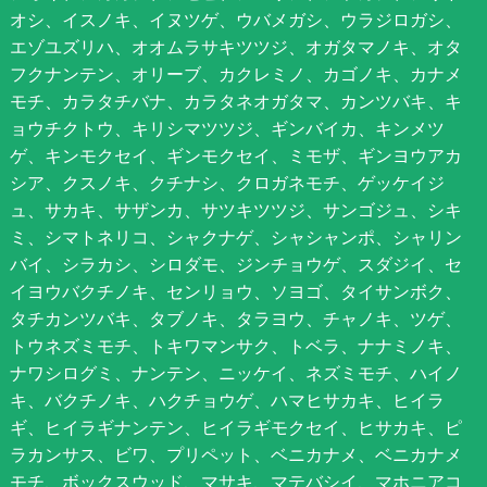
オシ、イスノキ、イヌツゲ、ウバメガシ、ウラジロガシ、
エゾユズリハ、オオムラサキツツジ、オガタマノキ、オタ
フクナンテン、オリーブ、カクレミノ、カゴノキ、カナメ
モチ、カラタチバナ、カラタネオガタマ、カンツバキ、キ
ョウチクトウ、キリシマツツジ、ギンバイカ、キンメツ
ゲ、キンモクセイ、ギンモクセイ、ミモザ、ギンヨウアカ
シア、クスノキ、クチナシ、クロガネモチ、ゲッケイジ
ュ、サカキ、サザンカ、サツキツツジ、サンゴジュ、シキ
ミ、シマトネリコ、シャクナゲ、シャシャンポ、シャリン
バイ、シラカシ、シロダモ、ジンチョウゲ、スダジイ、セ
イヨウバクチノキ、センリョウ、ソヨゴ、タイサンボク、
タチカンツバキ、タブノキ、タラヨウ、チャノキ、ツゲ、
トウネズミモチ、トキワマンサク、トベラ、ナナミノキ、
ナワシログミ、ナンテン、ニッケイ、ネズミモチ、ハイノ
キ、バクチノキ、ハクチョウゲ、ハマヒサカキ、ヒイラ
ギ、ヒイラギナンテン、ヒイラギモクセイ、ヒサカキ、ピ
ラカンサス、ビワ、プリペット、ベニカナメ、ベニカナメ
モチ、ボックスウッド、マサキ、マテバシイ、マホニアコ