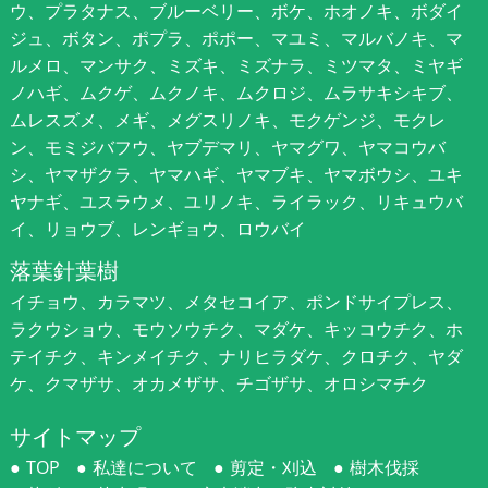
ウ、プラタナス、ブルーベリー、ボケ、ホオノキ、ボダイ
ジュ、ボタン、ポプラ、ポポー、マユミ、マルバノキ、マ
ルメロ、マンサク、ミズキ、ミズナラ、ミツマタ、ミヤギ
ノハギ、ムクゲ、ムクノキ、ムクロジ、ムラサキシキブ、
ムレスズメ、メギ、メグスリノキ、モクゲンジ、モクレ
ン、モミジバフウ、ヤブデマリ、ヤマグワ、ヤマコウバ
シ、ヤマザクラ、ヤマハギ、ヤマブキ、ヤマボウシ、ユキ
ヤナギ、ユスラウメ、ユリノキ、ライラック、リキュウバ
イ、リョウブ、レンギョウ、ロウバイ
落葉針葉樹
イチョウ、カラマツ、メタセコイア、ポンドサイプレス、
ラクウショウ、モウソウチク、マダケ、キッコウチク、ホ
テイチク、キンメイチク、ナリヒラダケ、クロチク、ヤダ
ケ、クマザサ、オカメザサ、チゴザサ、オロシマチク
サイトマップ
TOP
私達について
剪定・刈込
樹木伐採