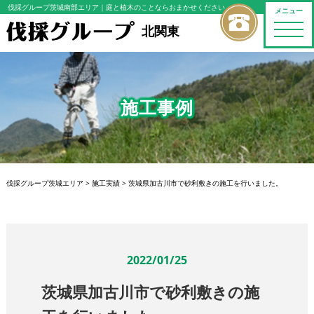
伐採グループ茨城南部エリア
｜庭と植木のことならおまかせください
メニュー
toggle
北関東
naviga
施工事例
伐採グループ茨城エリア
>
施工実績
>
茨城県加古川市で砂利敷きの施工を行いました。
2022/01/25
茨城県加古川市で砂利敷きの施