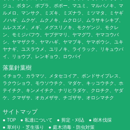
ジュ、ボタン、ポプラ、ポポー、マユミ、マルバノキ、マ
ルメロ、マンサク、ミズキ、ミズナラ、ミツマタ、ミヤギ
ノハギ、ムクゲ、ムクノキ、ムクロジ、ムラサキシキブ、
ムレスズメ、メギ、メグスリノキ、モクゲンジ、モクレ
ン、モミジバフウ、ヤブデマリ、ヤマグワ、ヤマコウバ
シ、ヤマザクラ、ヤマハギ、ヤマブキ、ヤマボウシ、ユキ
ヤナギ、ユスラウメ、ユリノキ、ライラック、リキュウバ
イ、リョウブ、レンギョウ、ロウバイ
落葉針葉樹
イチョウ、カラマツ、メタセコイア、ポンドサイプレス、
ラクウショウ、モウソウチク、マダケ、キッコウチク、ホ
テイチク、キンメイチク、ナリヒラダケ、クロチク、ヤダ
ケ、クマザサ、オカメザサ、チゴザサ、オロシマチク
サイトマップ
TOP
私達について
剪定・刈込
樹木伐採
草刈り・芝生張り
庭木消毒・防虫対策