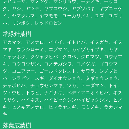
ンヒューサ、マメツゲ、マンリョウ、モチノキ、モッコ
ク、ヤシ、ヤツデ、ヤブコウジ、ヤブツバキ、ヤブニッケ
イ、ヤマグルマ、ヤマモモ、ユーカリノキ、ユズ、ユズリ
ハ、リンボク、レッドロビン
常緑針葉樹
アカマツ、アスナロ、イチイ、イトヒバ、イヌガヤ、イヌ
マキ、ウラジロモミ、エゾマツ、カイヅカイブキ、カヤ、
キャラボク、クジャクヒバ、クロベ、クロマツ、コウヤマ
キ、コウヨウザン、コノテガシワ、コメツガ、ゴヨウマ
ツ、コニファー、ゴールドクレスト、サワラ、シノブヒ
バ、シラビソ、スギ、ダイオウショウ、タギョウショウ、
チャボヒバ、チョウセンマキ、ツガ、テーダマツ、ドイ、
ツトウヒ、トウヒ、ナギナギ、ペディアニオイヒバ、ネズ
ミサシ、ハイネズ、ハイビャクシンハイビャクシン、ヒノ
キ、ヒノキアスナロ、ヒマラヤスギ、モミノキ、ラカンマ
キ
落葉広葉樹