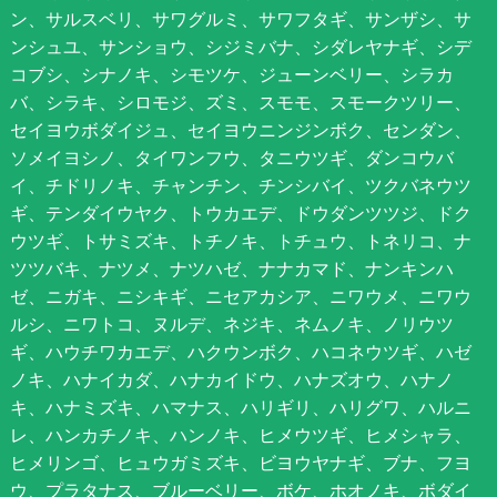
ン、サルスベリ、サワグルミ、サワフタギ、サンザシ、サ
ンシュユ、サンショウ、シジミバナ、シダレヤナギ、シデ
コブシ、シナノキ、シモツケ、ジューンベリー、シラカ
バ、シラキ、シロモジ、ズミ、スモモ、スモークツリー、
セイヨウボダイジュ、セイヨウニンジンボク、センダン、
ソメイヨシノ、タイワンフウ、タニウツギ、ダンコウバ
イ、チドリノキ、チャンチン、チンシバイ、ツクバネウツ
ギ、テンダイウヤク、トウカエデ、ドウダンツツジ、ドク
ウツギ、トサミズキ、トチノキ、トチュウ、トネリコ、ナ
ツツバキ、ナツメ、ナツハゼ、ナナカマド、ナンキンハ
ゼ、ニガキ、ニシキギ、ニセアカシア、ニワウメ、ニワウ
ルシ、ニワトコ、ヌルデ、ネジキ、ネムノキ、ノリウツ
ギ、ハウチワカエデ、ハクウンボク、ハコネウツギ、ハゼ
ノキ、ハナイカダ、ハナカイドウ、ハナズオウ、ハナノ
キ、ハナミズキ、ハマナス、ハリギリ、ハリグワ、ハルニ
レ、ハンカチノキ、ハンノキ、ヒメウツギ、ヒメシャラ、
ヒメリンゴ、ヒュウガミズキ、ビヨウヤナギ、ブナ、フヨ
ウ、プラタナス、ブルーベリー、ボケ、ホオノキ、ボダイ