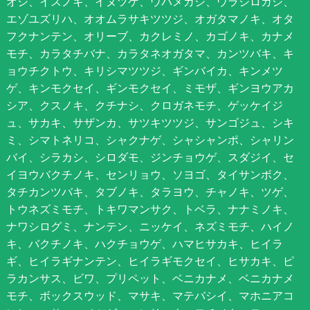
オシ、イスノキ、イヌツゲ、ウバメガシ、ウラジロガシ、
エゾユズリハ、オオムラサキツツジ、オガタマノキ、オタ
フクナンテン、オリーブ、カクレミノ、カゴノキ、カナメ
モチ、カラタチバナ、カラタネオガタマ、カンツバキ、キ
ョウチクトウ、キリシマツツジ、ギンバイカ、キンメツ
ゲ、キンモクセイ、ギンモクセイ、ミモザ、ギンヨウアカ
シア、クスノキ、クチナシ、クロガネモチ、ゲッケイジ
ュ、サカキ、サザンカ、サツキツツジ、サンゴジュ、シキ
ミ、シマトネリコ、シャクナゲ、シャシャンポ、シャリン
バイ、シラカシ、シロダモ、ジンチョウゲ、スダジイ、セ
イヨウバクチノキ、センリョウ、ソヨゴ、タイサンボク、
タチカンツバキ、タブノキ、タラヨウ、チャノキ、ツゲ、
トウネズミモチ、トキワマンサク、トベラ、ナナミノキ、
ナワシログミ、ナンテン、ニッケイ、ネズミモチ、ハイノ
キ、バクチノキ、ハクチョウゲ、ハマヒサカキ、ヒイラ
ギ、ヒイラギナンテン、ヒイラギモクセイ、ヒサカキ、ピ
ラカンサス、ビワ、プリペット、ベニカナメ、ベニカナメ
モチ、ボックスウッド、マサキ、マテバシイ、マホニアコ