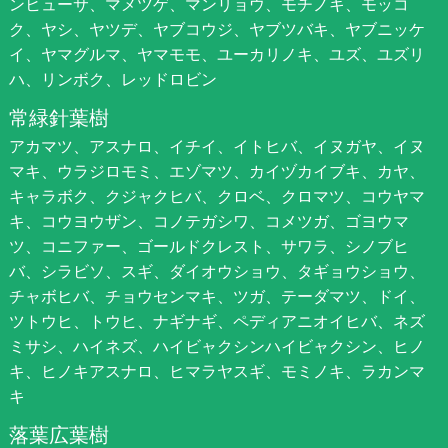
ンヒューサ、マメツゲ、マンリョウ、モチノキ、モッコ
ク、ヤシ、ヤツデ、ヤブコウジ、ヤブツバキ、ヤブニッケ
イ、ヤマグルマ、ヤマモモ、ユーカリノキ、ユズ、ユズリ
ハ、リンボク、レッドロビン
常緑針葉樹
アカマツ、アスナロ、イチイ、イトヒバ、イヌガヤ、イヌ
マキ、ウラジロモミ、エゾマツ、カイヅカイブキ、カヤ、
キャラボク、クジャクヒバ、クロベ、クロマツ、コウヤマ
キ、コウヨウザン、コノテガシワ、コメツガ、ゴヨウマ
ツ、コニファー、ゴールドクレスト、サワラ、シノブヒ
バ、シラビソ、スギ、ダイオウショウ、タギョウショウ、
チャボヒバ、チョウセンマキ、ツガ、テーダマツ、ドイ、
ツトウヒ、トウヒ、ナギナギ、ペディアニオイヒバ、ネズ
ミサシ、ハイネズ、ハイビャクシンハイビャクシン、ヒノ
キ、ヒノキアスナロ、ヒマラヤスギ、モミノキ、ラカンマ
キ
落葉広葉樹