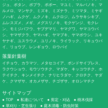
ジュ、ボタン、ポプラ、ポポー、マユミ、マルバノキ、マ
ルメロ、マンサク、ミズキ、ミズナラ、ミツマタ、ミヤギ
ノハギ、ムクゲ、ムクノキ、ムクロジ、ムラサキシキブ、
ムレスズメ、メギ、メグスリノキ、モクゲンジ、モクレ
ン、モミジバフウ、ヤブデマリ、ヤマグワ、ヤマコウバ
シ、ヤマザクラ、ヤマハギ、ヤマブキ、ヤマボウシ、ユキ
ヤナギ、ユスラウメ、ユリノキ、ライラック、リキュウバ
イ、リョウブ、レンギョウ、ロウバイ
落葉針葉樹
イチョウ、カラマツ、メタセコイア、ポンドサイプレス、
ラクウショウ、モウソウチク、マダケ、キッコウチク、ホ
テイチク、キンメイチク、ナリヒラダケ、クロチク、ヤダ
ケ、クマザサ、オカメザサ、チゴザサ、オロシマチク
サイトマップ
TOP
私達について
剪定・刈込
樹木伐採
草刈り・芝生張り
庭木消毒・防虫対策