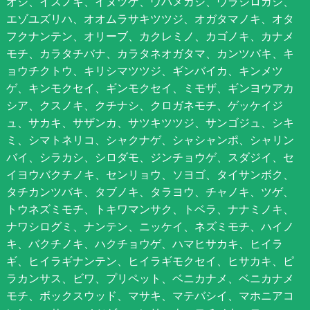
オシ、イスノキ、イヌツゲ、ウバメガシ、ウラジロガシ、
エゾユズリハ、オオムラサキツツジ、オガタマノキ、オタ
フクナンテン、オリーブ、カクレミノ、カゴノキ、カナメ
モチ、カラタチバナ、カラタネオガタマ、カンツバキ、キ
ョウチクトウ、キリシマツツジ、ギンバイカ、キンメツ
ゲ、キンモクセイ、ギンモクセイ、ミモザ、ギンヨウアカ
シア、クスノキ、クチナシ、クロガネモチ、ゲッケイジ
ュ、サカキ、サザンカ、サツキツツジ、サンゴジュ、シキ
ミ、シマトネリコ、シャクナゲ、シャシャンポ、シャリン
バイ、シラカシ、シロダモ、ジンチョウゲ、スダジイ、セ
イヨウバクチノキ、センリョウ、ソヨゴ、タイサンボク、
タチカンツバキ、タブノキ、タラヨウ、チャノキ、ツゲ、
トウネズミモチ、トキワマンサク、トベラ、ナナミノキ、
ナワシログミ、ナンテン、ニッケイ、ネズミモチ、ハイノ
キ、バクチノキ、ハクチョウゲ、ハマヒサカキ、ヒイラ
ギ、ヒイラギナンテン、ヒイラギモクセイ、ヒサカキ、ピ
ラカンサス、ビワ、プリペット、ベニカナメ、ベニカナメ
モチ、ボックスウッド、マサキ、マテバシイ、マホニアコ