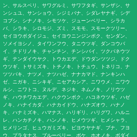
ン、サルスベリ、サワグルミ、サワフタギ、サンザシ、サ
ンシュユ、サンショウ、シジミバナ、シダレヤナギ、シデ
コブシ、シナノキ、シモツケ、ジューンベリー、シラカ
バ、シラキ、シロモジ、ズミ、スモモ、スモークツリー、
セイヨウボダイジュ、セイヨウニンジンボク、センダン、
ソメイヨシノ、タイワンフウ、タニウツギ、ダンコウバ
イ、チドリノキ、チャンチン、チンシバイ、ツクバネウツ
ギ、テンダイウヤク、トウカエデ、ドウダンツツジ、ドク
ウツギ、トサミズキ、トチノキ、トチュウ、トネリコ、ナ
ツツバキ、ナツメ、ナツハゼ、ナナカマド、ナンキンハ
ゼ、ニガキ、ニシキギ、ニセアカシア、ニワウメ、ニワウ
ルシ、ニワトコ、ヌルデ、ネジキ、ネムノキ、ノリウツ
ギ、ハウチワカエデ、ハクウンボク、ハコネウツギ、ハゼ
ノキ、ハナイカダ、ハナカイドウ、ハナズオウ、ハナノ
キ、ハナミズキ、ハマナス、ハリギリ、ハリグワ、ハルニ
レ、ハンカチノキ、ハンノキ、ヒメウツギ、ヒメシャラ、
ヒメリンゴ、ヒュウガミズキ、ビヨウヤナギ、ブナ、フヨ
ウ、プラタナス、ブルーベリー、ボケ、ホオノキ、ボダイ