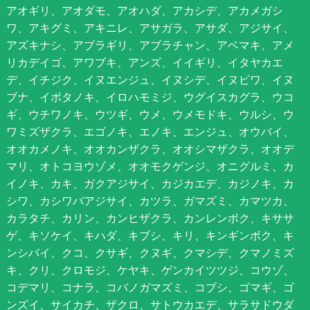
アオギリ、アオダモ、アオハダ、アカシデ、アカメガシ
ワ、アキグミ、アキニレ、アサガラ、アサダ、アジサイ、
アズキナシ、アブラギリ、アブラチャン、アベマキ、アメ
リカデイゴ、アワブキ、アンズ、イイギリ、イタヤカエ
デ、イチジク、イヌエンジュ、イヌシデ、イヌビワ、イヌ
ブナ、イボタノキ、イロハモミジ、ウグイスカグラ、ウコ
ギ、ウチワノキ、ウツギ、ウメ、ウメモドキ、ウルシ、ウ
ワミズザクラ、エゴノキ、エノキ、エンジュ、オウバイ、
オオカメノキ、オオカンザクラ、オオシマザクラ、オオデ
マリ、オトコヨウゾメ、オオモクゲンジ、オニグルミ、カ
イノキ、カキ、ガクアジサイ、カジカエデ、カジノキ、カ
シワ、カシワバアジサイ、カツラ、ガマズミ、カマツカ、
カラタチ、カリン、カンヒザクラ、カンレンボク、キササ
ゲ、キソケイ、キハダ、キブシ、キリ、キンギンボク、キ
ンシバイ、クコ、クサギ、クヌギ、クマシデ、クマノミズ
キ、クリ、クロモジ、ケヤキ、ゲンカイツツジ、コウゾ、
コデマリ、コナラ、コバノガマズミ、コブシ、ゴマギ、ゴ
ンズイ、サイカチ、ザクロ、サトウカエデ、サラサドウダ