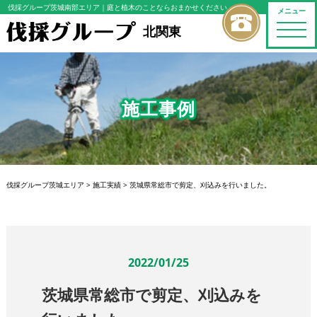
伐採グループ茨城南部エリア
｜庭と植木のことならおまかせください
メニュー
toggle
北関東
naviga
施工事例
伐採グループ茨城エリア
>
施工実績
>
茨城県常総市で剪定、刈込みを行いました。
2022/01/25
茨城県常総市で剪定、刈込みを