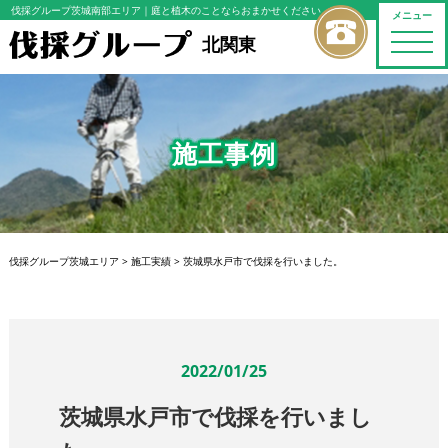
伐採グループ茨城南部エリア
｜庭と植木のことならおまかせください
メニュー
toggle
北関東
naviga
施工事例
伐採グループ茨城エリア
>
施工実績
>
茨城県水戸市で伐採を行いました。
2022/01/25
茨城県水戸市で伐採を行いまし