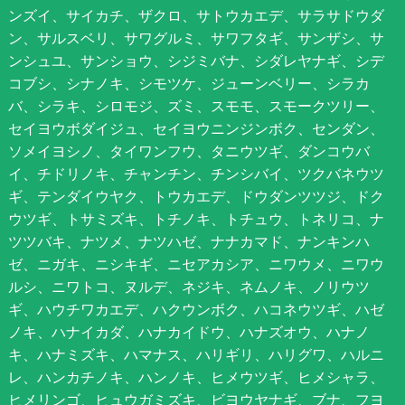
ンズイ、サイカチ、ザクロ、サトウカエデ、サラサドウダ
ン、サルスベリ、サワグルミ、サワフタギ、サンザシ、サ
ンシュユ、サンショウ、シジミバナ、シダレヤナギ、シデ
コブシ、シナノキ、シモツケ、ジューンベリー、シラカ
バ、シラキ、シロモジ、ズミ、スモモ、スモークツリー、
セイヨウボダイジュ、セイヨウニンジンボク、センダン、
ソメイヨシノ、タイワンフウ、タニウツギ、ダンコウバ
イ、チドリノキ、チャンチン、チンシバイ、ツクバネウツ
ギ、テンダイウヤク、トウカエデ、ドウダンツツジ、ドク
ウツギ、トサミズキ、トチノキ、トチュウ、トネリコ、ナ
ツツバキ、ナツメ、ナツハゼ、ナナカマド、ナンキンハ
ゼ、ニガキ、ニシキギ、ニセアカシア、ニワウメ、ニワウ
ルシ、ニワトコ、ヌルデ、ネジキ、ネムノキ、ノリウツ
ギ、ハウチワカエデ、ハクウンボク、ハコネウツギ、ハゼ
ノキ、ハナイカダ、ハナカイドウ、ハナズオウ、ハナノ
キ、ハナミズキ、ハマナス、ハリギリ、ハリグワ、ハルニ
レ、ハンカチノキ、ハンノキ、ヒメウツギ、ヒメシャラ、
ヒメリンゴ、ヒュウガミズキ、ビヨウヤナギ、ブナ、フヨ