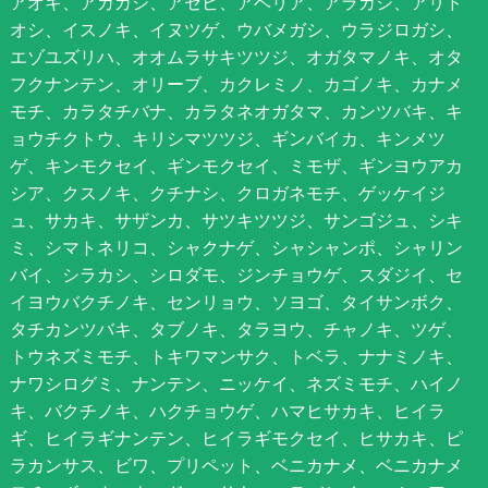
アオキ、アカガシ、アセビ、アベリア、アラカシ、アリド
オシ、イスノキ、イヌツゲ、ウバメガシ、ウラジロガシ、
エゾユズリハ、オオムラサキツツジ、オガタマノキ、オタ
フクナンテン、オリーブ、カクレミノ、カゴノキ、カナメ
モチ、カラタチバナ、カラタネオガタマ、カンツバキ、キ
ョウチクトウ、キリシマツツジ、ギンバイカ、キンメツ
ゲ、キンモクセイ、ギンモクセイ、ミモザ、ギンヨウアカ
シア、クスノキ、クチナシ、クロガネモチ、ゲッケイジ
ュ、サカキ、サザンカ、サツキツツジ、サンゴジュ、シキ
ミ、シマトネリコ、シャクナゲ、シャシャンポ、シャリン
バイ、シラカシ、シロダモ、ジンチョウゲ、スダジイ、セ
イヨウバクチノキ、センリョウ、ソヨゴ、タイサンボク、
タチカンツバキ、タブノキ、タラヨウ、チャノキ、ツゲ、
トウネズミモチ、トキワマンサク、トベラ、ナナミノキ、
ナワシログミ、ナンテン、ニッケイ、ネズミモチ、ハイノ
キ、バクチノキ、ハクチョウゲ、ハマヒサカキ、ヒイラ
ギ、ヒイラギナンテン、ヒイラギモクセイ、ヒサカキ、ピ
ラカンサス、ビワ、プリペット、ベニカナメ、ベニカナメ