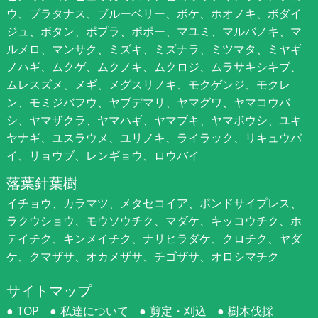
ウ、プラタナス、ブルーベリー、ボケ、ホオノキ、ボダイ
ジュ、ボタン、ポプラ、ポポー、マユミ、マルバノキ、マ
ルメロ、マンサク、ミズキ、ミズナラ、ミツマタ、ミヤギ
ノハギ、ムクゲ、ムクノキ、ムクロジ、ムラサキシキブ、
ムレスズメ、メギ、メグスリノキ、モクゲンジ、モクレ
ン、モミジバフウ、ヤブデマリ、ヤマグワ、ヤマコウバ
シ、ヤマザクラ、ヤマハギ、ヤマブキ、ヤマボウシ、ユキ
ヤナギ、ユスラウメ、ユリノキ、ライラック、リキュウバ
イ、リョウブ、レンギョウ、ロウバイ
落葉針葉樹
イチョウ、カラマツ、メタセコイア、ポンドサイプレス、
ラクウショウ、モウソウチク、マダケ、キッコウチク、ホ
テイチク、キンメイチク、ナリヒラダケ、クロチク、ヤダ
ケ、クマザサ、オカメザサ、チゴザサ、オロシマチク
サイトマップ
TOP
私達について
剪定・刈込
樹木伐採