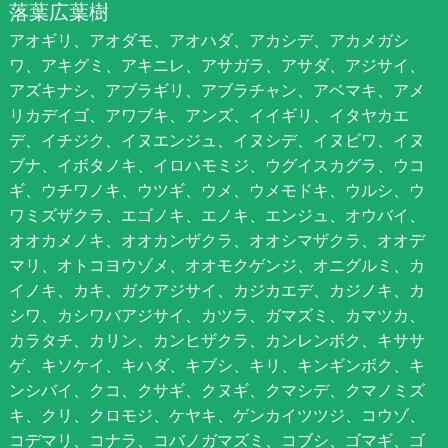
落葉広葉樹
アオギリ、アオダモ、アオハダ、アカシデ、アカメガシ
ワ、アキグミ、アキニレ、アサガラ、アサダ、アジサイ、
アズキナシ、アブラギリ、アブラチャン、アベマキ、アメ
リカデイゴ、アワブキ、アンズ、イイギリ、イタヤカエ
デ、イチジク、イヌエンジュ、イヌシデ、イヌビワ、イヌ
ブナ、イボタノキ、イロハモミジ、ウグイスカグラ、ウコ
ギ、ウチワノキ、ウツギ、ウメ、ウメモドキ、ウルシ、ウ
ワミズザクラ、エゴノキ、エノキ、エンジュ、オウバイ、
オオカメノキ、オオカンザクラ、オオシマザクラ、オオデ
マリ、オトコヨウゾメ、オオモクゲンジ、オニグルミ、カ
イノキ、カキ、ガクアジサイ、カジカエデ、カジノキ、カ
シワ、カシワバアジサイ、カツラ、ガマズミ、カマツカ、
カラタチ、カリン、カンヒザクラ、カンレンボク、キササ
ゲ、キソケイ、キハダ、キブシ、キリ、キンギンボク、キ
ンシバイ、クコ、クサギ、クヌギ、クマシデ、クマノミズ
キ、クリ、クロモジ、ケヤキ、ゲンカイツツジ、コウゾ、
コデマリ、コナラ、コバノガマズミ、コブシ、ゴマギ、ゴ