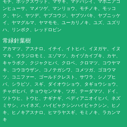
モチ、ボックスウッド、マサキ、マテバシイ、マホニアコ
ンヒューサ、マメツゲ、マンリョウ、モチノキ、モッコ
ク、ヤシ、ヤツデ、ヤブコウジ、ヤブツバキ、ヤブニッケ
イ、ヤマグルマ、ヤマモモ、ユーカリノキ、ユズ、ユズリ
ハ、リンボク、レッドロビン
常緑針葉樹
アカマツ、アスナロ、イチイ、イトヒバ、イヌガヤ、イヌ
マキ、ウラジロモミ、エゾマツ、カイヅカイブキ、カヤ、
キャラボク、クジャクヒバ、クロベ、クロマツ、コウヤマ
キ、コウヨウザン、コノテガシワ、コメツガ、ゴヨウマ
ツ、コニファー、ゴールドクレスト、サワラ、シノブヒ
バ、シラビソ、スギ、ダイオウショウ、タギョウショウ、
チャボヒバ、チョウセンマキ、ツガ、テーダマツ、ドイ、
ツトウヒ、トウヒ、ナギナギ、ペディアニオイヒバ、ネズ
ミサシ、ハイネズ、ハイビャクシンハイビャクシン、ヒノ
キ、ヒノキアスナロ、ヒマラヤスギ、モミノキ、ラカンマ
キ