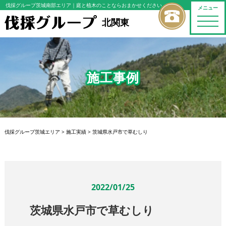
伐採グループ茨城南部エリア
｜庭と植木のことならおまかせください
メニュー
toggle
北関東
naviga
施工事例
伐採グループ茨城エリア
>
施工実績
>
茨城県水戸市で草むしり
2022/01/25
茨城県水戸市で草むしり