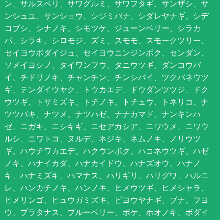
ン、サルスベリ、サワグルミ、サワフタギ、サンザシ、サ
ンシュユ、サンショウ、シジミバナ、シダレヤナギ、シデ
コブシ、シナノキ、シモツケ、ジューンベリー、シラカ
バ、シラキ、シロモジ、ズミ、スモモ、スモークツリー、
セイヨウボダイジュ、セイヨウニンジンボク、センダン、
ソメイヨシノ、タイワンフウ、タニウツギ、ダンコウバ
イ、チドリノキ、チャンチン、チンシバイ、ツクバネウツ
ギ、テンダイウヤク、トウカエデ、ドウダンツツジ、ドク
ウツギ、トサミズキ、トチノキ、トチュウ、トネリコ、ナ
ツツバキ、ナツメ、ナツハゼ、ナナカマド、ナンキンハ
ゼ、ニガキ、ニシキギ、ニセアカシア、ニワウメ、ニワウ
ルシ、ニワトコ、ヌルデ、ネジキ、ネムノキ、ノリウツ
ギ、ハウチワカエデ、ハクウンボク、ハコネウツギ、ハゼ
ノキ、ハナイカダ、ハナカイドウ、ハナズオウ、ハナノ
キ、ハナミズキ、ハマナス、ハリギリ、ハリグワ、ハルニ
レ、ハンカチノキ、ハンノキ、ヒメウツギ、ヒメシャラ、
ヒメリンゴ、ヒュウガミズキ、ビヨウヤナギ、ブナ、フヨ
ウ、プラタナス、ブルーベリー、ボケ、ホオノキ、ボダイ