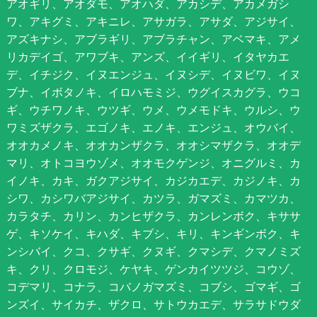
アオギリ、アオダモ、アオハダ、アカシデ、アカメガシ
ワ、アキグミ、アキニレ、アサガラ、アサダ、アジサイ、
アズキナシ、アブラギリ、アブラチャン、アベマキ、アメ
リカデイゴ、アワブキ、アンズ、イイギリ、イタヤカエ
デ、イチジク、イヌエンジュ、イヌシデ、イヌビワ、イヌ
ブナ、イボタノキ、イロハモミジ、ウグイスカグラ、ウコ
ギ、ウチワノキ、ウツギ、ウメ、ウメモドキ、ウルシ、ウ
ワミズザクラ、エゴノキ、エノキ、エンジュ、オウバイ、
オオカメノキ、オオカンザクラ、オオシマザクラ、オオデ
マリ、オトコヨウゾメ、オオモクゲンジ、オニグルミ、カ
イノキ、カキ、ガクアジサイ、カジカエデ、カジノキ、カ
シワ、カシワバアジサイ、カツラ、ガマズミ、カマツカ、
カラタチ、カリン、カンヒザクラ、カンレンボク、キササ
ゲ、キソケイ、キハダ、キブシ、キリ、キンギンボク、キ
ンシバイ、クコ、クサギ、クヌギ、クマシデ、クマノミズ
キ、クリ、クロモジ、ケヤキ、ゲンカイツツジ、コウゾ、
コデマリ、コナラ、コバノガマズミ、コブシ、ゴマギ、ゴ
ンズイ、サイカチ、ザクロ、サトウカエデ、サラサドウダ