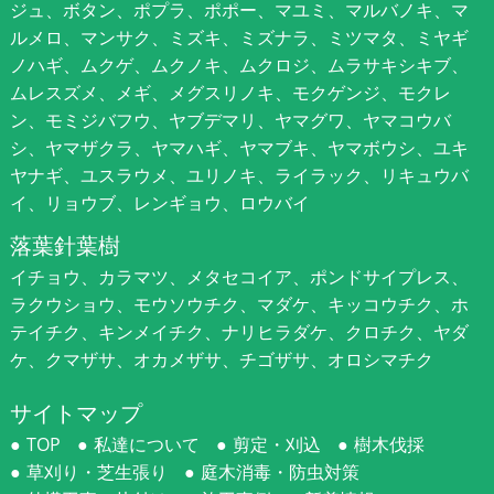
ジュ、ボタン、ポプラ、ポポー、マユミ、マルバノキ、マ
ルメロ、マンサク、ミズキ、ミズナラ、ミツマタ、ミヤギ
ノハギ、ムクゲ、ムクノキ、ムクロジ、ムラサキシキブ、
ムレスズメ、メギ、メグスリノキ、モクゲンジ、モクレ
ン、モミジバフウ、ヤブデマリ、ヤマグワ、ヤマコウバ
シ、ヤマザクラ、ヤマハギ、ヤマブキ、ヤマボウシ、ユキ
ヤナギ、ユスラウメ、ユリノキ、ライラック、リキュウバ
イ、リョウブ、レンギョウ、ロウバイ
落葉針葉樹
イチョウ、カラマツ、メタセコイア、ポンドサイプレス、
ラクウショウ、モウソウチク、マダケ、キッコウチク、ホ
テイチク、キンメイチク、ナリヒラダケ、クロチク、ヤダ
ケ、クマザサ、オカメザサ、チゴザサ、オロシマチク
サイトマップ
TOP
私達について
剪定・刈込
樹木伐採
草刈り・芝生張り
庭木消毒・防虫対策