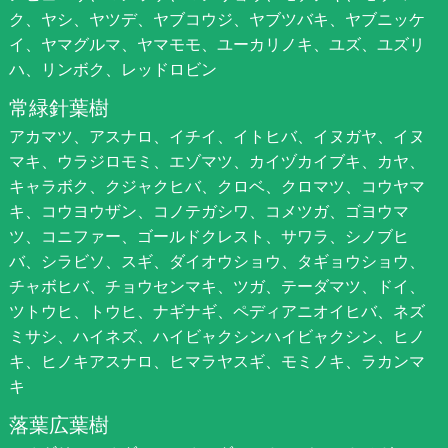
ク、ヤシ、ヤツデ、ヤブコウジ、ヤブツバキ、ヤブニッケ
イ、ヤマグルマ、ヤマモモ、ユーカリノキ、ユズ、ユズリ
ハ、リンボク、レッドロビン
常緑針葉樹
アカマツ、アスナロ、イチイ、イトヒバ、イヌガヤ、イヌ
マキ、ウラジロモミ、エゾマツ、カイヅカイブキ、カヤ、
キャラボク、クジャクヒバ、クロベ、クロマツ、コウヤマ
キ、コウヨウザン、コノテガシワ、コメツガ、ゴヨウマ
ツ、コニファー、ゴールドクレスト、サワラ、シノブヒ
バ、シラビソ、スギ、ダイオウショウ、タギョウショウ、
チャボヒバ、チョウセンマキ、ツガ、テーダマツ、ドイ、
ツトウヒ、トウヒ、ナギナギ、ペディアニオイヒバ、ネズ
ミサシ、ハイネズ、ハイビャクシンハイビャクシン、ヒノ
キ、ヒノキアスナロ、ヒマラヤスギ、モミノキ、ラカンマ
キ
落葉広葉樹