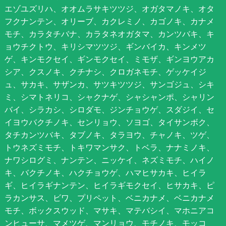
エゾユズリハ、オオムラサキツツジ、オガタマノキ、オタ
フクナンテン、オリーブ、カクレミノ、カゴノキ、カナメ
モチ、カラタチバナ、カラタネオガタマ、カンツバキ、キ
ョウチクトウ、キリシマツツジ、ギンバイカ、キンメツ
ゲ、キンモクセイ、ギンモクセイ、ミモザ、ギンヨウアカ
シア、クスノキ、クチナシ、クロガネモチ、ゲッケイジ
ュ、サカキ、サザンカ、サツキツツジ、サンゴジュ、シキ
ミ、シマトネリコ、シャクナゲ、シャシャンポ、シャリン
バイ、シラカシ、シロダモ、ジンチョウゲ、スダジイ、セ
イヨウバクチノキ、センリョウ、ソヨゴ、タイサンボク、
タチカンツバキ、タブノキ、タラヨウ、チャノキ、ツゲ、
トウネズミモチ、トキワマンサク、トベラ、ナナミノキ、
ナワシログミ、ナンテン、ニッケイ、ネズミモチ、ハイノ
キ、バクチノキ、ハクチョウゲ、ハマヒサカキ、ヒイラ
ギ、ヒイラギナンテン、ヒイラギモクセイ、ヒサカキ、ピ
ラカンサス、ビワ、プリペット、ベニカナメ、ベニカナメ
モチ、ボックスウッド、マサキ、マテバシイ、マホニアコ
ンヒューサ、マメツゲ、マンリョウ、モチノキ、モッコ