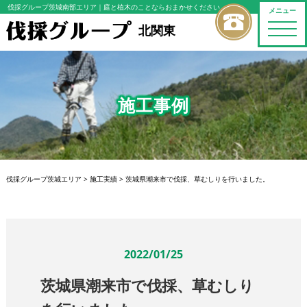
伐採グループ茨城南部エリア
｜庭と植木のことならおまかせください
メニュー
toggle
北関東
naviga
施工事例
伐採グループ茨城エリア
>
施工実績
>
茨城県潮来市で伐採、草むしりを行いました。
2022/01/25
茨城県潮来市で伐採、草むしり