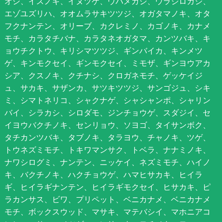
オシ、イスノキ、イヌツゲ、ウバメガシ、ウラジロガシ、
エゾユズリハ、オオムラサキツツジ、オガタマノキ、オタ
フクナンテン、オリーブ、カクレミノ、カゴノキ、カナメ
モチ、カラタチバナ、カラタネオガタマ、カンツバキ、キ
ョウチクトウ、キリシマツツジ、ギンバイカ、キンメツ
ゲ、キンモクセイ、ギンモクセイ、ミモザ、ギンヨウアカ
シア、クスノキ、クチナシ、クロガネモチ、ゲッケイジ
ュ、サカキ、サザンカ、サツキツツジ、サンゴジュ、シキ
ミ、シマトネリコ、シャクナゲ、シャシャンポ、シャリン
バイ、シラカシ、シロダモ、ジンチョウゲ、スダジイ、セ
イヨウバクチノキ、センリョウ、ソヨゴ、タイサンボク、
タチカンツバキ、タブノキ、タラヨウ、チャノキ、ツゲ、
トウネズミモチ、トキワマンサク、トベラ、ナナミノキ、
ナワシログミ、ナンテン、ニッケイ、ネズミモチ、ハイノ
キ、バクチノキ、ハクチョウゲ、ハマヒサカキ、ヒイラ
ギ、ヒイラギナンテン、ヒイラギモクセイ、ヒサカキ、ピ
ラカンサス、ビワ、プリペット、ベニカナメ、ベニカナメ
モチ、ボックスウッド、マサキ、マテバシイ、マホニアコ