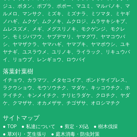
ジュ、ボタン、ポプラ、ポポー、マユミ、マルバノキ、マ
ルメロ、マンサク、ミズキ、ミズナラ、ミツマタ、ミヤギ
ノハギ、ムクゲ、ムクノキ、ムクロジ、ムラサキシキブ、
ムレスズメ、メギ、メグスリノキ、モクゲンジ、モクレ
ン、モミジバフウ、ヤブデマリ、ヤマグワ、ヤマコウバ
シ、ヤマザクラ、ヤマハギ、ヤマブキ、ヤマボウシ、ユキ
ヤナギ、ユスラウメ、ユリノキ、ライラック、リキュウバ
イ、リョウブ、レンギョウ、ロウバイ
落葉針葉樹
イチョウ、カラマツ、メタセコイア、ポンドサイプレス、
ラクウショウ、モウソウチク、マダケ、キッコウチク、ホ
テイチク、キンメイチク、ナリヒラダケ、クロチク、ヤダ
ケ、クマザサ、オカメザサ、チゴザサ、オロシマチク
サイトマップ
TOP
私達について
剪定・刈込
樹木伐採
草刈り・芝生張り
庭木消毒・防虫対策