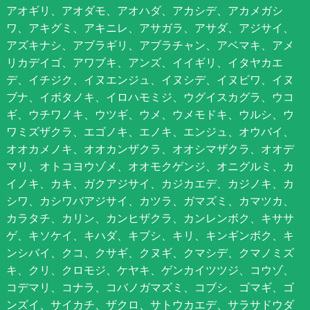
アオギリ、アオダモ、アオハダ、アカシデ、アカメガシ
ワ、アキグミ、アキニレ、アサガラ、アサダ、アジサイ、
アズキナシ、アブラギリ、アブラチャン、アベマキ、アメ
リカデイゴ、アワブキ、アンズ、イイギリ、イタヤカエ
デ、イチジク、イヌエンジュ、イヌシデ、イヌビワ、イヌ
ブナ、イボタノキ、イロハモミジ、ウグイスカグラ、ウコ
ギ、ウチワノキ、ウツギ、ウメ、ウメモドキ、ウルシ、ウ
ワミズザクラ、エゴノキ、エノキ、エンジュ、オウバイ、
オオカメノキ、オオカンザクラ、オオシマザクラ、オオデ
マリ、オトコヨウゾメ、オオモクゲンジ、オニグルミ、カ
イノキ、カキ、ガクアジサイ、カジカエデ、カジノキ、カ
シワ、カシワバアジサイ、カツラ、ガマズミ、カマツカ、
カラタチ、カリン、カンヒザクラ、カンレンボク、キササ
ゲ、キソケイ、キハダ、キブシ、キリ、キンギンボク、キ
ンシバイ、クコ、クサギ、クヌギ、クマシデ、クマノミズ
キ、クリ、クロモジ、ケヤキ、ゲンカイツツジ、コウゾ、
コデマリ、コナラ、コバノガマズミ、コブシ、ゴマギ、ゴ
ンズイ、サイカチ、ザクロ、サトウカエデ、サラサドウダ