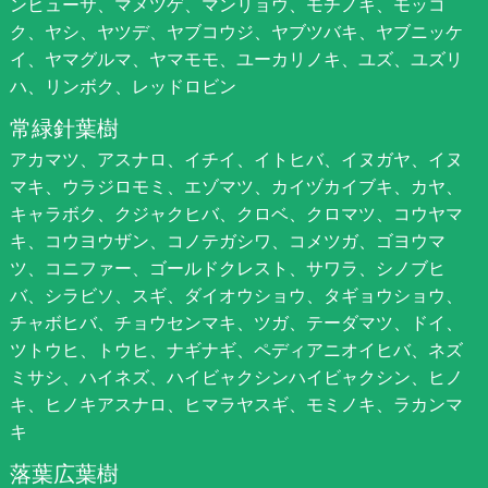
ンヒューサ、マメツゲ、マンリョウ、モチノキ、モッコ
ク、ヤシ、ヤツデ、ヤブコウジ、ヤブツバキ、ヤブニッケ
イ、ヤマグルマ、ヤマモモ、ユーカリノキ、ユズ、ユズリ
ハ、リンボク、レッドロビン
常緑針葉樹
アカマツ、アスナロ、イチイ、イトヒバ、イヌガヤ、イヌ
マキ、ウラジロモミ、エゾマツ、カイヅカイブキ、カヤ、
キャラボク、クジャクヒバ、クロベ、クロマツ、コウヤマ
キ、コウヨウザン、コノテガシワ、コメツガ、ゴヨウマ
ツ、コニファー、ゴールドクレスト、サワラ、シノブヒ
バ、シラビソ、スギ、ダイオウショウ、タギョウショウ、
チャボヒバ、チョウセンマキ、ツガ、テーダマツ、ドイ、
ツトウヒ、トウヒ、ナギナギ、ペディアニオイヒバ、ネズ
ミサシ、ハイネズ、ハイビャクシンハイビャクシン、ヒノ
キ、ヒノキアスナロ、ヒマラヤスギ、モミノキ、ラカンマ
キ
落葉広葉樹