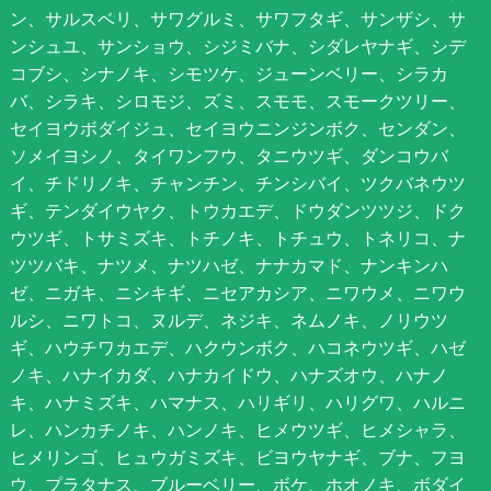
ン、サルスベリ、サワグルミ、サワフタギ、サンザシ、サ
ンシュユ、サンショウ、シジミバナ、シダレヤナギ、シデ
コブシ、シナノキ、シモツケ、ジューンベリー、シラカ
バ、シラキ、シロモジ、ズミ、スモモ、スモークツリー、
セイヨウボダイジュ、セイヨウニンジンボク、センダン、
ソメイヨシノ、タイワンフウ、タニウツギ、ダンコウバ
イ、チドリノキ、チャンチン、チンシバイ、ツクバネウツ
ギ、テンダイウヤク、トウカエデ、ドウダンツツジ、ドク
ウツギ、トサミズキ、トチノキ、トチュウ、トネリコ、ナ
ツツバキ、ナツメ、ナツハゼ、ナナカマド、ナンキンハ
ゼ、ニガキ、ニシキギ、ニセアカシア、ニワウメ、ニワウ
ルシ、ニワトコ、ヌルデ、ネジキ、ネムノキ、ノリウツ
ギ、ハウチワカエデ、ハクウンボク、ハコネウツギ、ハゼ
ノキ、ハナイカダ、ハナカイドウ、ハナズオウ、ハナノ
キ、ハナミズキ、ハマナス、ハリギリ、ハリグワ、ハルニ
レ、ハンカチノキ、ハンノキ、ヒメウツギ、ヒメシャラ、
ヒメリンゴ、ヒュウガミズキ、ビヨウヤナギ、ブナ、フヨ
ウ、プラタナス、ブルーベリー、ボケ、ホオノキ、ボダイ