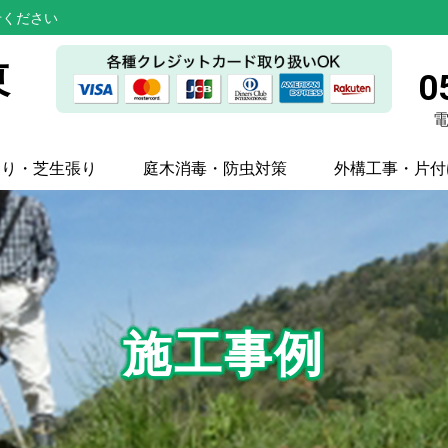
せください
東
0
電
刈り・芝生張り
庭木消毒・防虫対策
外構工事・片付
施工事例