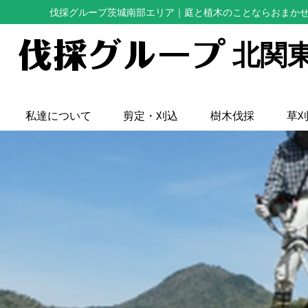
伐採グループ茨城南部エリア
｜庭と植木のことならおまか
北関
私達について
剪定・刈込
樹木伐採
草