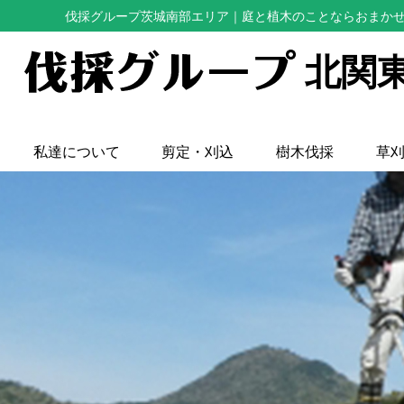
伐採グループ茨城南部エリア
｜庭と植木のことならおまか
北関
私達について
剪定・刈込
樹木伐採
草