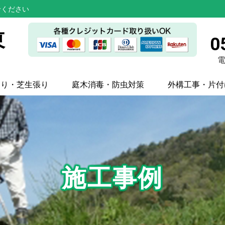
せください
東
0
電
刈り・芝生張り
庭木消毒・防虫対策
外構工事・片付
施工事例