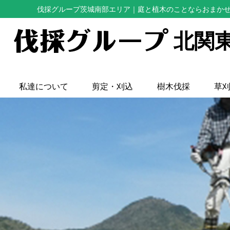
伐採グループ茨城南部エリア
｜庭と植木のことならおまか
北関
私達について
剪定・刈込
樹木伐採
草