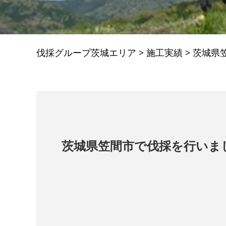
伐採グループ茨城エリア
>
施工実績
>
茨城県
茨城県笠間市で伐採を行いま