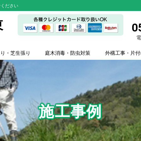
せください
東
0
電
刈り・芝生張り
庭木消毒・防虫対策
外構工事・片付
施工事例