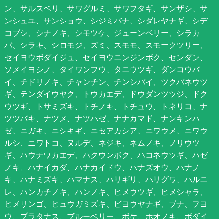
ン、サルスベリ、サワグルミ、サワフタギ、サンザシ、サ
ンシュユ、サンショウ、シジミバナ、シダレヤナギ、シデ
コブシ、シナノキ、シモツケ、ジューンベリー、シラカ
バ、シラキ、シロモジ、ズミ、スモモ、スモークツリー、
セイヨウボダイジュ、セイヨウニンジンボク、センダン、
ソメイヨシノ、タイワンフウ、タニウツギ、ダンコウバ
イ、チドリノキ、チャンチン、チンシバイ、ツクバネウツ
ギ、テンダイウヤク、トウカエデ、ドウダンツツジ、ドク
ウツギ、トサミズキ、トチノキ、トチュウ、トネリコ、ナ
ツツバキ、ナツメ、ナツハゼ、ナナカマド、ナンキンハ
ゼ、ニガキ、ニシキギ、ニセアカシア、ニワウメ、ニワウ
ルシ、ニワトコ、ヌルデ、ネジキ、ネムノキ、ノリウツ
ギ、ハウチワカエデ、ハクウンボク、ハコネウツギ、ハゼ
ノキ、ハナイカダ、ハナカイドウ、ハナズオウ、ハナノ
キ、ハナミズキ、ハマナス、ハリギリ、ハリグワ、ハルニ
レ、ハンカチノキ、ハンノキ、ヒメウツギ、ヒメシャラ、
ヒメリンゴ、ヒュウガミズキ、ビヨウヤナギ、ブナ、フヨ
ウ、プラタナス、ブルーベリー、ボケ、ホオノキ、ボダイ