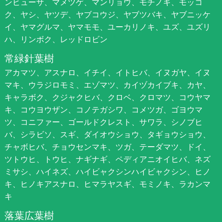
ンヒューサ、マメツゲ、マンリョウ、モチノキ、モッコ
ク、ヤシ、ヤツデ、ヤブコウジ、ヤブツバキ、ヤブニッケ
イ、ヤマグルマ、ヤマモモ、ユーカリノキ、ユズ、ユズリ
ハ、リンボク、レッドロビン
常緑針葉樹
アカマツ、アスナロ、イチイ、イトヒバ、イヌガヤ、イヌ
マキ、ウラジロモミ、エゾマツ、カイヅカイブキ、カヤ、
キャラボク、クジャクヒバ、クロベ、クロマツ、コウヤマ
キ、コウヨウザン、コノテガシワ、コメツガ、ゴヨウマ
ツ、コニファー、ゴールドクレスト、サワラ、シノブヒ
バ、シラビソ、スギ、ダイオウショウ、タギョウショウ、
チャボヒバ、チョウセンマキ、ツガ、テーダマツ、ドイ、
ツトウヒ、トウヒ、ナギナギ、ペディアニオイヒバ、ネズ
ミサシ、ハイネズ、ハイビャクシンハイビャクシン、ヒノ
キ、ヒノキアスナロ、ヒマラヤスギ、モミノキ、ラカンマ
キ
落葉広葉樹