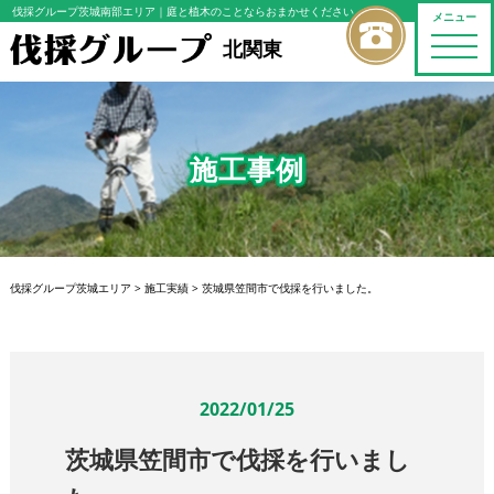
伐採グループ茨城南部エリア
｜庭と植木のことならおまかせください
メニュー
toggle
北関東
naviga
施工事例
伐採グループ茨城エリア
>
施工実績
>
茨城県笠間市で伐採を行いました。
2022/01/25
茨城県笠間市で伐採を行いまし