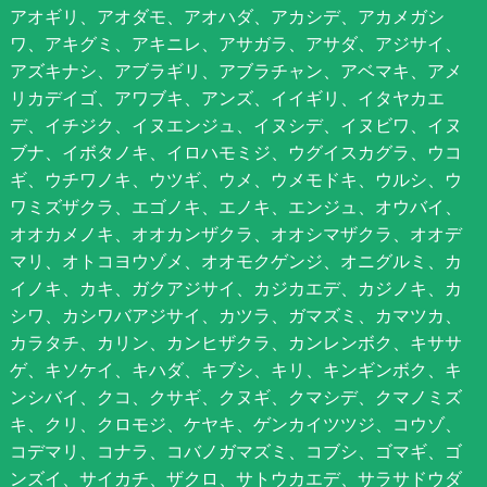
アオギリ、アオダモ、アオハダ、アカシデ、アカメガシ
ワ、アキグミ、アキニレ、アサガラ、アサダ、アジサイ、
アズキナシ、アブラギリ、アブラチャン、アベマキ、アメ
リカデイゴ、アワブキ、アンズ、イイギリ、イタヤカエ
デ、イチジク、イヌエンジュ、イヌシデ、イヌビワ、イヌ
ブナ、イボタノキ、イロハモミジ、ウグイスカグラ、ウコ
ギ、ウチワノキ、ウツギ、ウメ、ウメモドキ、ウルシ、ウ
ワミズザクラ、エゴノキ、エノキ、エンジュ、オウバイ、
オオカメノキ、オオカンザクラ、オオシマザクラ、オオデ
マリ、オトコヨウゾメ、オオモクゲンジ、オニグルミ、カ
イノキ、カキ、ガクアジサイ、カジカエデ、カジノキ、カ
シワ、カシワバアジサイ、カツラ、ガマズミ、カマツカ、
カラタチ、カリン、カンヒザクラ、カンレンボク、キササ
ゲ、キソケイ、キハダ、キブシ、キリ、キンギンボク、キ
ンシバイ、クコ、クサギ、クヌギ、クマシデ、クマノミズ
キ、クリ、クロモジ、ケヤキ、ゲンカイツツジ、コウゾ、
コデマリ、コナラ、コバノガマズミ、コブシ、ゴマギ、ゴ
ンズイ、サイカチ、ザクロ、サトウカエデ、サラサドウダ