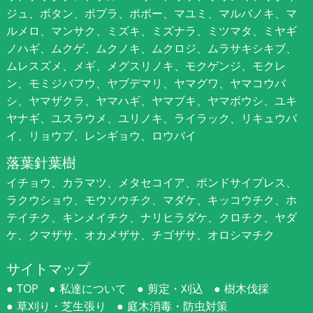
ジュ、ボタン、ポプラ、ポポー、マユミ、マルバノキ、マ
ルメロ、マンサク、ミズキ、ミズナラ、ミツマタ、ミヤギ
ノハギ、ムクゲ、ムクノキ、ムクロジ、ムラサキシキブ、
ムレスズメ、メギ、メグスリノキ、モクゲンジ、モクレ
ン、モミジバフウ、ヤブデマリ、ヤマグワ、ヤマコウバ
シ、ヤマザクラ、ヤマハギ、ヤマブキ、ヤマボウシ、ユキ
ヤナギ、ユスラウメ、ユリノキ、ライラック、リキュウバ
イ、リョウブ、レンギョウ、ロウバイ
落葉針葉樹
イチョウ、カラマツ、メタセコイア、ポンドサイプレス、
ラクウショウ、モウソウチク、マダケ、キッコウチク、ホ
テイチク、キンメイチク、ナリヒラダケ、クロチク、ヤダ
ケ、クマザサ、オカメザサ、チゴザサ、オロシマチク
サイトマップ
TOP
私達について
剪定・刈込
樹木伐採
草刈り・芝生張り
庭木消毒・防虫対策