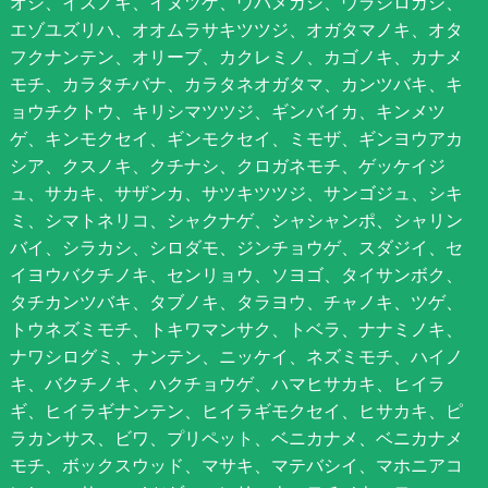
オシ、イスノキ、イヌツゲ、ウバメガシ、ウラジロガシ、
エゾユズリハ、オオムラサキツツジ、オガタマノキ、オタ
フクナンテン、オリーブ、カクレミノ、カゴノキ、カナメ
モチ、カラタチバナ、カラタネオガタマ、カンツバキ、キ
ョウチクトウ、キリシマツツジ、ギンバイカ、キンメツ
ゲ、キンモクセイ、ギンモクセイ、ミモザ、ギンヨウアカ
シア、クスノキ、クチナシ、クロガネモチ、ゲッケイジ
ュ、サカキ、サザンカ、サツキツツジ、サンゴジュ、シキ
ミ、シマトネリコ、シャクナゲ、シャシャンポ、シャリン
バイ、シラカシ、シロダモ、ジンチョウゲ、スダジイ、セ
イヨウバクチノキ、センリョウ、ソヨゴ、タイサンボク、
タチカンツバキ、タブノキ、タラヨウ、チャノキ、ツゲ、
トウネズミモチ、トキワマンサク、トベラ、ナナミノキ、
ナワシログミ、ナンテン、ニッケイ、ネズミモチ、ハイノ
キ、バクチノキ、ハクチョウゲ、ハマヒサカキ、ヒイラ
ギ、ヒイラギナンテン、ヒイラギモクセイ、ヒサカキ、ピ
ラカンサス、ビワ、プリペット、ベニカナメ、ベニカナメ
モチ、ボックスウッド、マサキ、マテバシイ、マホニアコ